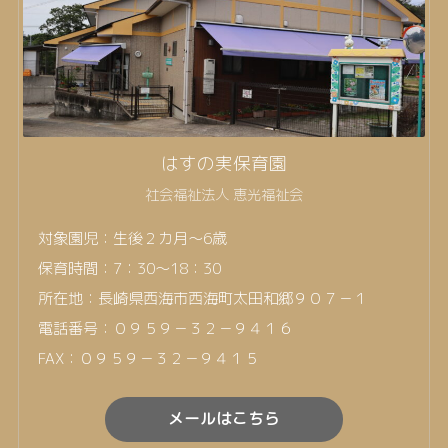
はすの実保育園
社会福祉法人 恵光福祉会
対象園児：生後２カ月～6歳
保育時間：7：30～18：30
所在地：長崎県西海市西海町太田和郷９０７－１
電話番号：０９５９－３２－９４１６
FAX：０９５９－３２－９４１５
メールはこちら